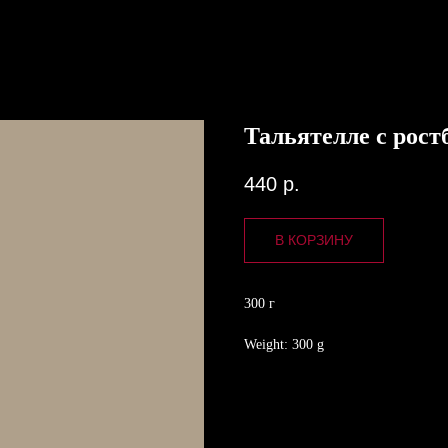
Тальятелле с рос
440
р.
В КОРЗИНУ
300 г
Weight: 300 g